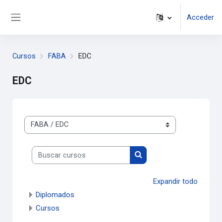
Saltar al contenido principal
Acceder
Panel lateral
Cursos
FABA
EDC
EDC
Categorías de curso
Buscar cursos
Buscar cursos
Expandir todo
Diplomados
Cursos