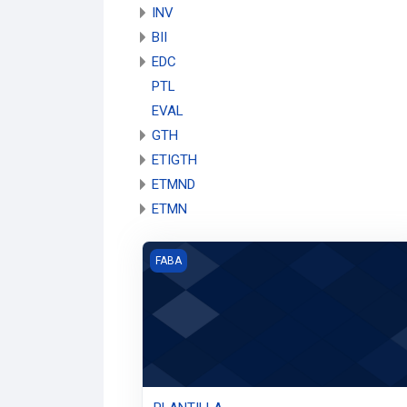
INV
BII
EDC
PTL
EVAL
GTH
ETIGTH
ETMND
ETMN
Imagen del curso PLANTILLA
FABA